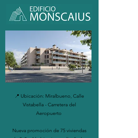
📍 Ubicación: Miralbueno, Calle
Vistabella - Carretera del
Aeropuerto
Nueva promoción de 75 viviendas